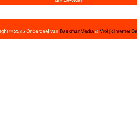
ight © 2025 Onderdeel van
BaakmanMedia
&
Vrolijk Internet S