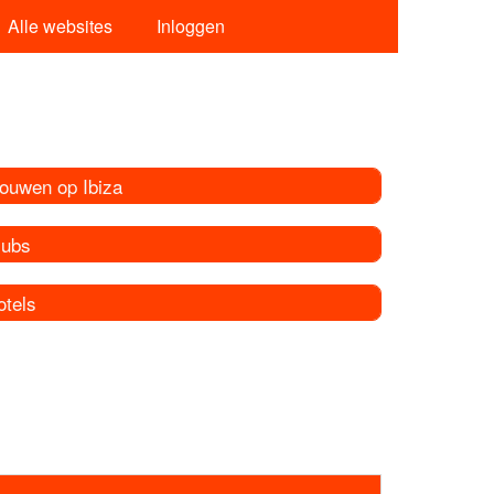
Alle websites
Inloggen
rouwen op Ibiza
lubs
otels