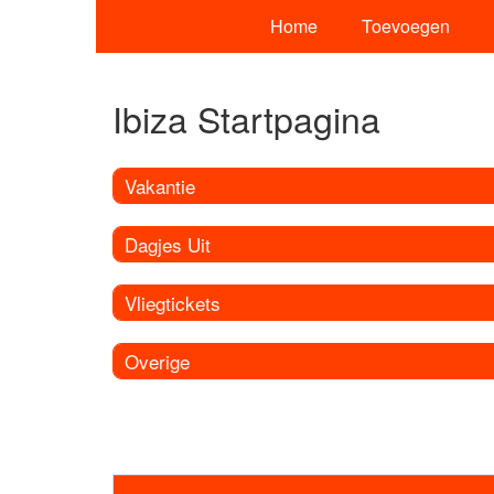
Home
Toevoegen
Ibiza Startpagina
Vakantie
Dagjes Uit
Vliegtickets
Overige