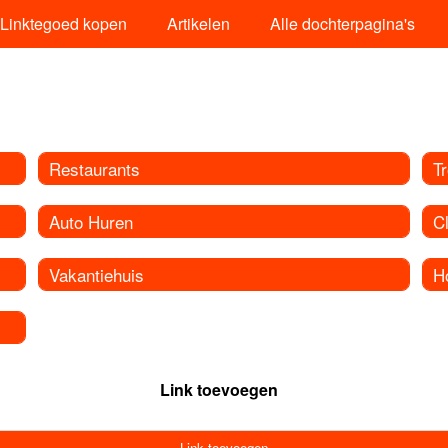
Linktegoed kopen
Artikelen
Alle dochterpagina's
Restaurants
T
Auto Huren
C
Vakantiehuis
H
Link toevoegen
Link toevoegen