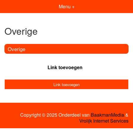
Menu +
Overige
Overige
Link toevoegen
Link toevoegen
Copyright © 2025 Onderdeel van
BaakmanMedia
&
Vrolijk Internet Services