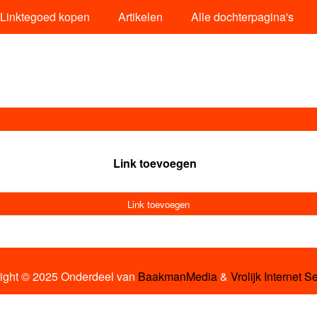
Linktegoed kopen
Artikelen
Alle dochterpagina's
Link toevoegen
Link toevoegen
ight © 2025 Onderdeel van
BaakmanMedia
&
Vrolijk Internet S